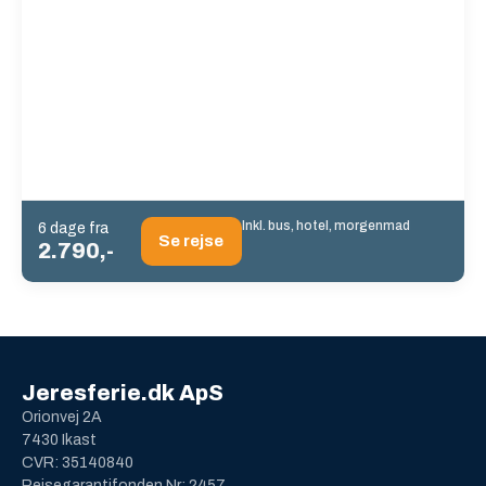
Inkl. bus, hotel, morgenmad
6 dage fra
Se rejse
2.790,-
Jeresferie.dk ApS
Orionvej 2A
7430 Ikast
CVR: 35140840
Rejsegarantifonden Nr: 2457