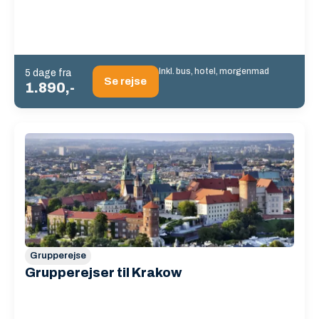
Inkl. bus, hotel, morgenmad
5 dage fra
Se rejse
1.890,-
Grupperejse
Grupperejser til Krakow