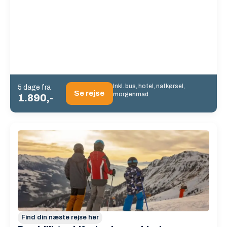
Inkl. bus, hotel, natkørsel,
5 dage fra
Se rejse
morgenmad
1.890,-
Find din næste rejse her