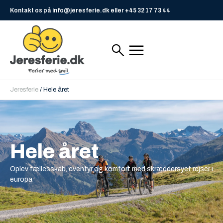
Kontakt os på info@jeresferie.dk eller +45 32 17 73 44
Jeresferie
/
Hele året
Hele året
Oplev fællesskab, eventyr og komfort med skræddersyet rejser i
europa