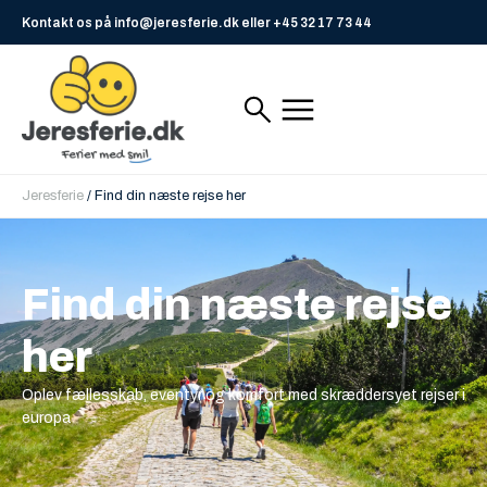
Kontakt os på info@jeresferie.dk eller +45 32 17 73 44
Jeresferie
/
Find din næste rejse her
Find din næste rejse
her
Oplev fællesskab, eventyr og komfort med skræddersyet rejser i
europa