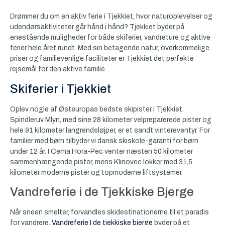
Drømmer du om en aktiv ferie i Tjekkiet, hvor naturoplevelser og
udendørsaktiviteter går hånd i hånd? Tjekkiet byder på
enestående muligheder for både skiferier, vandreture og aktive
ferier hele året rundt. Med sin betagende natur, overkommelige
priser og familievenlige faciliteter er Tjekkiet det perfekte
rejsemål for den aktive familie.
Skiferier i Tjekkiet
Oplev nogle af Østeuropas bedste skipister i Tjekkiet.
Spindleruv Mlyn, med sine 28 kilometer velpreparerede pister og
hele 91 kilometer langrendsløjper, er et sandt vintereventyr. For
familier med børn tilbyder vi dansk skiskole-garanti for børn
under 12 år. I Cerna Hora-Pec venter næsten 50 kilometer
sammenhængende pister, mens Klinovec lokker med 31,5
kilometer moderne pister og topmoderne liftsystemer.
Vandreferie i de Tjekkiske Bjerge
Når sneen smelter, forvandles skidestinationerne til et paradis
for vandrere.
Vandreferie I de tjekkiske bjerge
byder på et