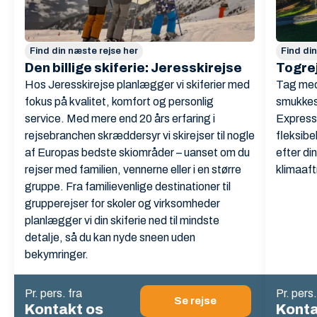
Find din næste rejse her
Find di
Den billige skiferie: Jeresskirejse
Togre
Hos Jeresskirejse planlægger vi skiferier med
Tag med
fokus på kvalitet, komfort og personlig
smukkes
service. Med mere end 20 års erfaring i
Express 
rejsebranchen skræddersyr vi skirejser til nogle
fleksibe
af Europas bedste skiområder – uanset om du
efter di
rejser med familien, vennerne eller i en større
klimaaft
gruppe. Fra familievenlige destinationer til
grupperejser for skoler og virksomheder
planlægger vi din skiferie ned til mindste
detalje, så du kan nyde sneen uden
bekymringer.
Pr. pers. fra
Pr. pers.
Se rejse
Kontakt os
Konta