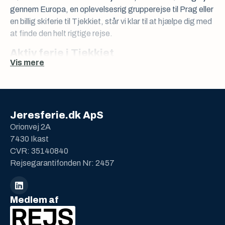
gennem Europa, en oplevelsesrig
grupperejse til Prag
eller
en
billig skiferie til Tjekkiet
, står vi klar til at hjælpe dig med
at finde den helt rigtige rejse.
Aktiv ferie i Tjekkiet
Vis mere
Oplev en dejlig
aktiv sommerferie i Tjekkiet
– en af
vores mest populære rejser gennem næsten 10 sæsoner.
Tag familien med på eventyr i naturskønne omgivelser med
fleksible ophold på 3, 4 eller 7 nætter. Deltag i sjove og
Jeresferie.dk ApS
udfordrende aktiviteter som rapelling, bridging, trekking,
Orionvej 2A
cykling og mountainbike – alt tilpasset børnefamilier med
7430 Ikast
børn i alle aldre. Her kombineres aktivitet, kvalitetstid og
CVR: 35140840
oplevelser for hele familien.
Rejsegarantifonden Nr: 2457
Togferie i Europa – med fokus på
Schweiz
Medlem af
Drømmer du om at opleve Europas smukkeste landskaber
fra togvinduet? Med vores
togrejser i Europa
kan du