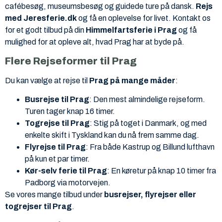
cafébesøg, museumsbesøg og guidede ture på dansk.
Rejs
med Jeresferie.dk
og få en oplevelse for livet. Kontakt os
for et godt tilbud på din
Himmelfartsferie i Prag
og få
mulighed for at opleve alt, hvad Prag har at byde på.
Flere Rejseformer til Prag
Du kan vælge at rejse til
Prag på mange måder
:
Busrejse til Prag
: Den mest almindelige rejseform.
Turen tager knap 16 timer.
Togrejse til Prag
: Stig på toget i Danmark, og med
enkelte skift i Tyskland kan du nå frem samme dag.
Flyrejse til Prag
: Fra både Kastrup og Billund lufthavn
på kun et par timer.
Kør-selv ferie til Prag
: En køretur på knap 10 timer fra
Padborg via motorvejen.
Se vores mange tilbud under
busrejser, flyrejser eller
togrejser til Prag
.