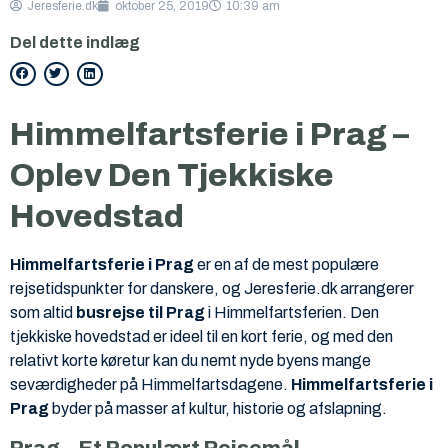
Jeresferie.dk
oktober 25, 2019
10:39 am
Del dette indlæg
Himmelfartsferie i Prag –
Oplev Den Tjekkiske
Hovedstad
Himmelfartsferie i Prag
er en af de mest populære
rejsetidspunkter for danskere, og Jeresferie.dk arrangerer
som altid
busrejse til Prag
i Himmelfartsferien. Den
tjekkiske hovedstad er ideel til en kort ferie, og med den
relativt korte køretur kan du nemt nyde byens mange
seværdigheder på Himmelfartsdagene.
Himmelfartsferie i
Prag
byder på masser af kultur, historie og afslapning.
Prag – Et Populært Rejsemål