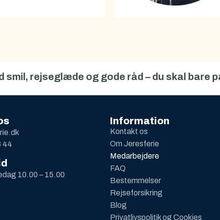
ed smil, rejseglæde og gode råd – du skal bare p
os
Information
Kontakt os
rie.dk
Om Jeresferie
3 44
Medarbejdere
id
FAQ
redag 10.00 – 15.00
Bestemmelser
Rejseforsikring
Blog
Privatlivspolitik og Cookies