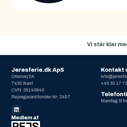
Vi står klar m
Jeresferie.dk ApS
Kontakt 
Orionvej 2A
info@jeresfe
7430 Ikast
+45 32 17 7
CVR: 35140840
Telefont
Rejsegarantifonden Nr: 2457
Mandag til f
Medlem af