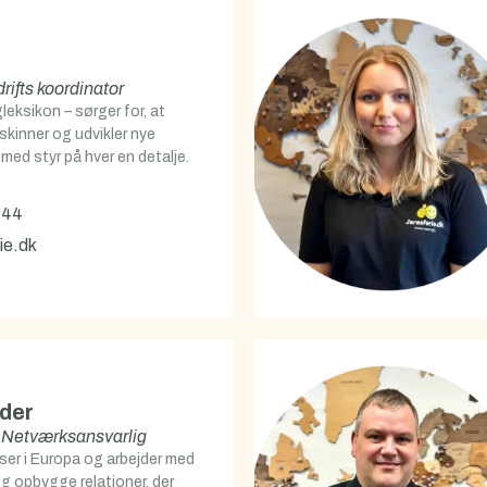
rifts koordinator
leksikon – sørger for, at
 skinner og udvikler nye
 med styr på hver en detalje.
 44
ie.dk
der
 Netværksansvarlig
ser i Europa og arbejder med
g opbygge relationer, der