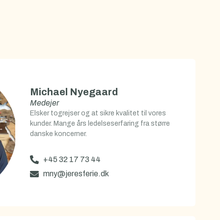
Michael Nyegaard
Medejer
Elsker togrejser og at sikre kvalitet til vores
kunder. Mange års ledelseserfaring fra større
danske koncerner.
+45 32 17 73 44
mny@jeresferie.dk