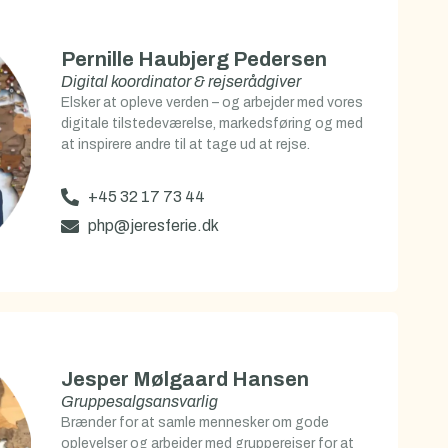
Pernille Haubjerg Pedersen
Digital koordinator & rejserådgiver
Elsker at opleve verden – og arbejder med vores
digitale tilstedeværelse, markedsføring og med
at inspirere andre til at tage ud at rejse.
+45 32 17 73 44
php@jeresferie.dk
Jesper Mølgaard Hansen
Gruppesalgsansvarlig
Brænder for at samle mennesker om gode
oplevelser og arbejder med grupperejser for at