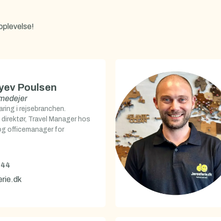
oplevelse!
yev Poulsen
medejer
aring i rejsebranchen.
 direktør, Travel Manager hos
g officemanager for
 44
rie.dk