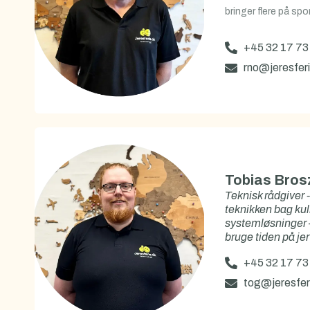
bringer flere på sp
+45 32 17 73
rno@jeresfer
Tobias Bros
Teknisk rådgiver 
teknikken bag kuli
systemløsninger 
bruge tiden på jer
+45 32 17 73
tog@jeresfer