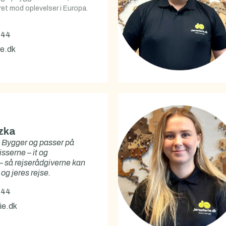
oret mod oplevelser i Europa.
 44
ie.dk
zka
- Bygger og passer på
sserne – it og
– så rejserådgiverne kan
 og jeres rejse.
 44
ie.dk