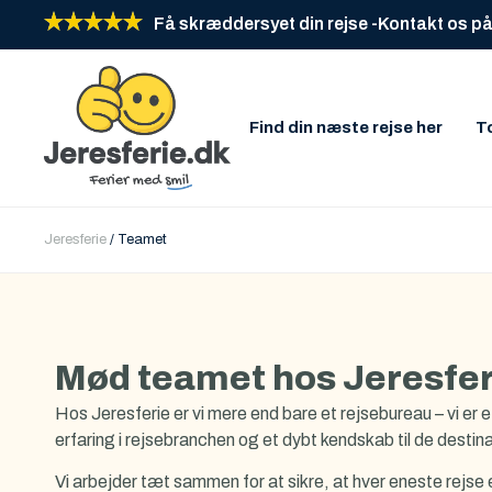
Få skræddersyet din rejse -
Kontakt os på
Find din næste rejse her
T
Jeresferie
/
Teamet
Mød teamet hos Jeresfer
Hos Jeresferie er vi mere end bare et rejsebureau – vi er
erfaring i rejsebranchen og et dybt kendskab til de destinati
Vi arbejder tæt sammen for at sikre, at hver eneste rejse 