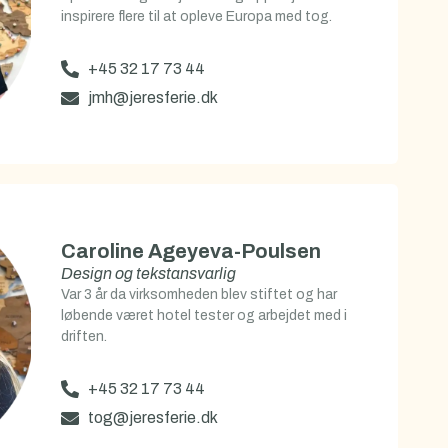
inspirere flere til at opleve Europa med tog.
+45 32 17 73 44
jmh@jeresferie.dk
Caroline Ageyeva-Poulsen
Design og tekstansvarlig
Var 3 år da virksomheden blev stiftet og har
løbende været hotel tester og arbejdet med i
driften.
+45 32 17 73 44
tog@jeresferie.dk