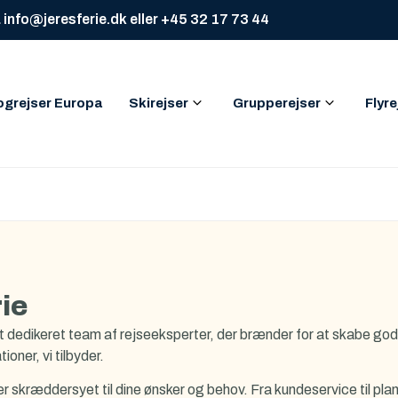
 info@jeresferie.dk eller +45 32 17 73 44
ogrejser Europa
Skirejser
Grupperejser
Flyre
ie
 et dedikeret team af rejseeksperter, der brænder for at skabe go
oner, vi tilbyder.
er skræddersyet til dine ønsker og behov. Fra kundeservice til pla