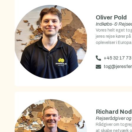
Oliver Pold
Indkøbs- & Rejsed
Vores helt eget tog
jeres rejse kører på
oplevelser i Europa
+45 32 17 73
tog@jeresfer
Richard Nod
Rejserådgiver og
Rådgiver om togrej
at skabe netværk o