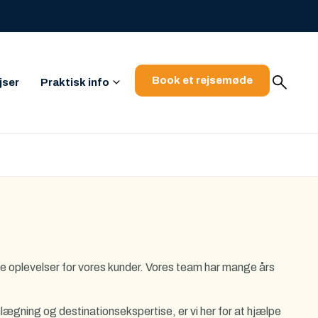
Book et rejsemøde
jser
Praktisk info
de oplevelser for vores kunder. Vores team har mange års
nlægning og destinationsekspertise, er vi her for at hjælpe